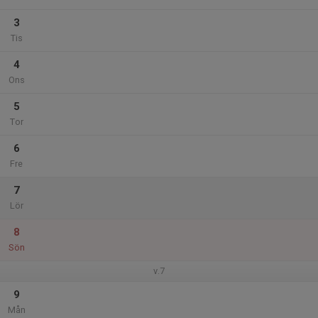
3
Tis
4
Ons
5
Tor
6
Fre
7
Lör
8
Sön
v.7
9
Mån