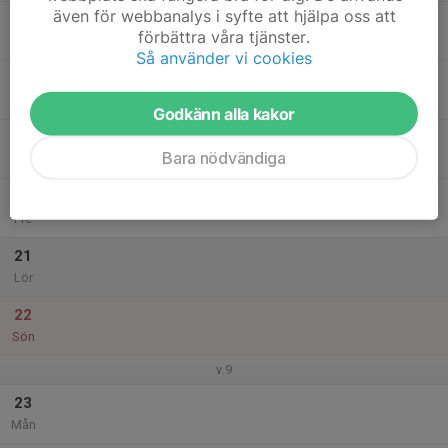
även för webbanalys i syfte att hjälpa oss att
17
förbättra våra tjänster.
Tis
Så använder vi cookies
18
Ons
Godkänn alla kakor
19
Bara nödvändiga
Tor
20
Fre
21
Lör
22
Sön
v.9
23
Mån