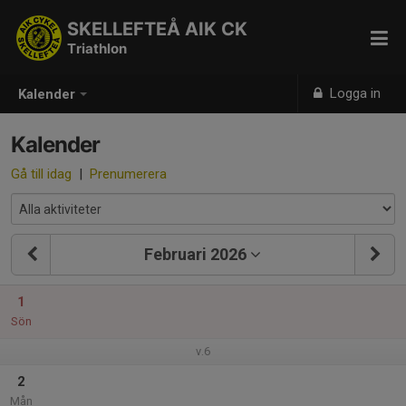
SKELLEFTEÅ AIK CK
Triathlon
Logga in
Kalender
Kalender
Gå till idag
|
Prenumerera
Februari 2026
1
Sön
v.6
2
Mån