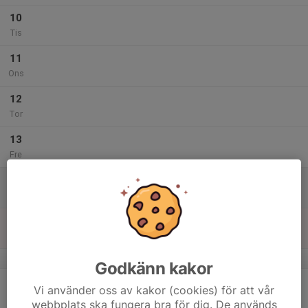
10
Tis
11
Ons
12
Tor
13
Fre
14
Lör
15
Sön
v.8
Godkänn kakor
16
Vi använder oss av kakor (cookies) för att vår
Mån
webbplats ska fungera bra för dig. De används