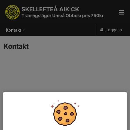
SKELLEFTEÅ AIK CK
Träningsläger Umeå Obbola pris 750kr
Logga in
Kontakt
Kontakt