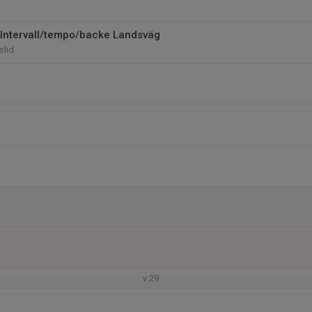
Intervall/tempo/backe Landsväg
slid
v.29