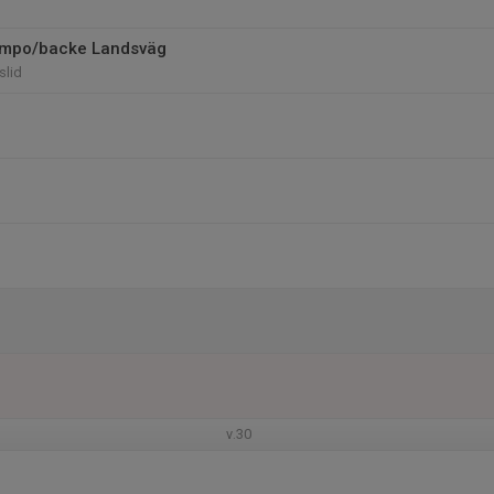
tempo/backe Landsväg
slid
v.30