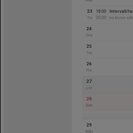
Mån
23
18:00
Intervall/
20:00
Tis
tre kronor erik
24
Ons
25
Tor
26
Fre
27
Lör
28
Sön
29
Mån