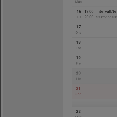
Mån
16
18:00
Intervall/
20:00
Tis
tre kronor erik
17
Ons
18
Tor
19
Fre
20
Lör
21
Sön
22