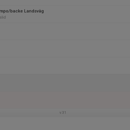
tempo/backe Landsväg
slid
v.31