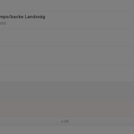
tempo/backe Landsväg
slid
v.28