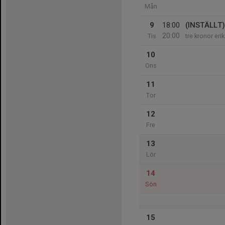
Mån
9
18:00
(INSTÄLLT)
20:00
Tis
tre kronor erik
10
Ons
11
Tor
12
Fre
13
Lör
14
Sön
15