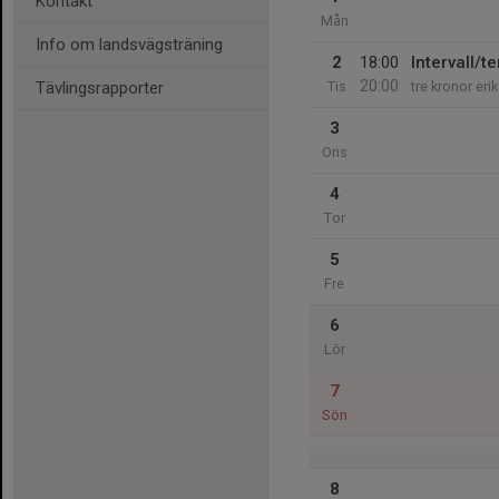
Kontakt
Mån
Info om landsvägsträning
2
18:00
Intervall/
20:00
Tävlingsrapporter
Tis
tre kronor erik
3
Ons
4
Tor
5
Fre
6
Lör
7
Sön
8