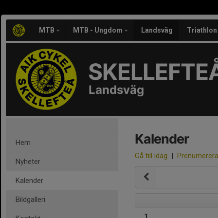
MTB
MTB - Ungdom
Landsväg
Triathlon
SKELLEFTEÅ
Landsväg
Kalender
Hem
Gå till idag
|
Prenumerer
Nyheter
Kalender
Bildgalleri
1