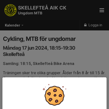
SKELLEFTEÅ AIK CK
Ungdom MTB
Logga in
Kalender
Cykling, MTB för ungdomar
Måndag 17 jun 2024, 18:15-19:30
Skellefteå
Samling: 18:15, Skellefteå Bike Arena
Träningen sker tre olika grupper. Ålder från 8 år till 15 år.
Grupperna är fulltecknade. Nya deltagare kan anmäla sig
till kölistan. Kontakta Tomas helst via mail.
tomas.nystroms@outlook.com tel. 070-6532160