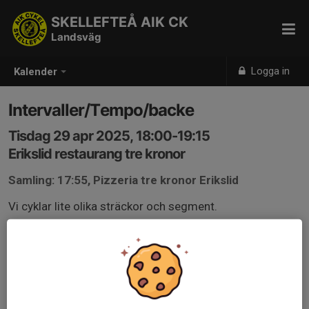
SKELLEFTEÅ AIK CK
Landsväg
Logga in
Kalender
Intervaller/Tempo/backe
Tisdag 29 apr 2025, 18:00-19:15
Erikslid restaurang tre kronor
Samling: 17:55, Pizzeria tre kronor Erikslid
Vi cyklar lite olika sträckor och segment.